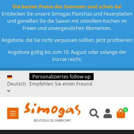
Die besten Preise des Sommers sind schon da!
Entdecken Sie unsere Simogas Planchas und Feuerplatten
und genießen Sie die Saison mit stilvollem Kochen im
Freien und unvergesslichen Momenten.
Angebote, die Sie nicht verpassen sollten. Jetzt profitieren!
Angebote gültig bis zum 10. August oder solange der
Vorrat reicht.
Personaliziertes follow-up
Deutsch
Empfehlen Sie einen Freund
0