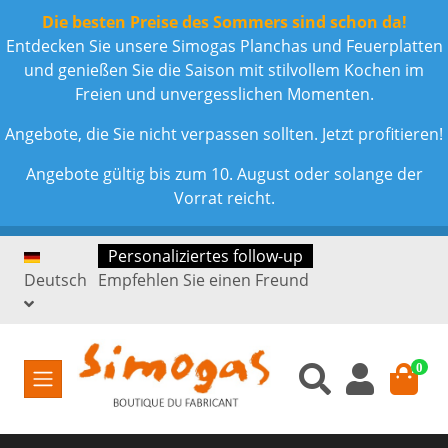
Die besten Preise des Sommers sind schon da!
Entdecken Sie unsere Simogas Planchas und Feuerplatten
und genießen Sie die Saison mit stilvollem Kochen im
Freien und unvergesslichen Momenten.
Angebote, die Sie nicht verpassen sollten. Jetzt profitieren!
Angebote gültig bis zum 10. August oder solange der
Vorrat reicht.
Personaliziertes follow-up
Deutsch
Empfehlen Sie einen Freund
0