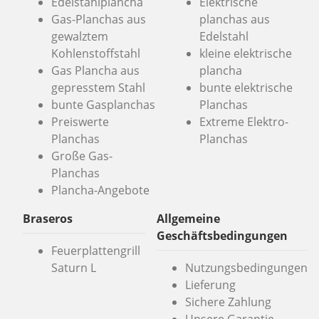
Edelstahlplancha
Elektrische
Gas-Planchas aus
planchas aus
gewalztem
Edelstahl
Kohlenstoffstahl
kleine elektrische
Gas Plancha aus
plancha
gepresstem Stahl
bunte elektrische
bunte Gasplanchas
Planchas
Preiswerte
Extreme Elektro-
Planchas
Planchas
Große Gas-
Planchas
Plancha-Angebote
Braseros
Allgemeine
Geschäftsbedingungen
Feuerplattengrill
Saturn L
Nutzungsbedingungen
Lieferung
Sichere Zahlung