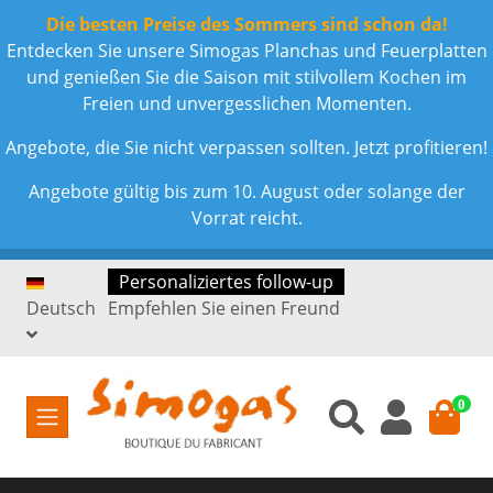
Die besten Preise des Sommers sind schon da!
Entdecken Sie unsere Simogas Planchas und Feuerplatten
und genießen Sie die Saison mit stilvollem Kochen im
Freien und unvergesslichen Momenten.
Angebote, die Sie nicht verpassen sollten. Jetzt profitieren!
Angebote gültig bis zum 10. August oder solange der
Vorrat reicht.
Personaliziertes follow-up
Deutsch
Empfehlen Sie einen Freund
0