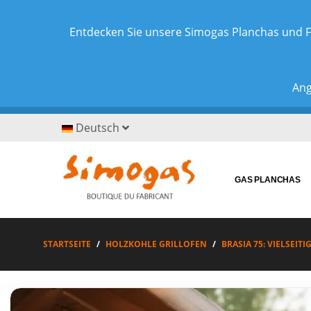
Entdecken Sie unsere Simogas Planchas und F
Ang
Deutsch
GAS PLANCHAS
STARTSEITE
HOLZKOHLE GRILLOFEN
BRASIA 75: VIELSEI