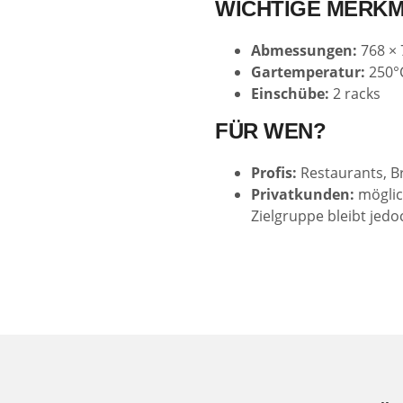
WICHTIGE MERK
Abmessungen:
768 ×
Gartemperatur:
250°C
Einschübe:
2 racks
FÜR WEN?
Profis:
Restaurants, Br
Privatkunden:
möglich
Zielgruppe bleibt jed