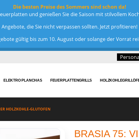
Die besten Preise des Sommers sind schon da!
euerplatten und genießen Sie die Saison mit stilvollem Ko
Angebote, die Sie nicht verpassen sollten. Jetzt profitieren!
ebote gültig bis zum 10. August oder solange der Vorrat rei
Personal
ELEKTRO PLANCHAS
FEUERPLATTENGRILLS
HOLZKOHLEGRILLÖF
TIGER HOLZKOHLE-GLUTOFEN
BRASIA 75: 