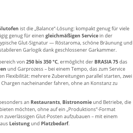
Glutofen
ist die „Balance“-Lösung: kompakt genug für viele
ügig genug für einen
gleichmäßigen Service
in der
e typische Glut-Signatur — Röstaroma, schöne Bräunung und
r stabileren Garlogik dank geschlossener Garkammer.
sbereich von
250 bis 350 °C
, ermöglicht der
BRASIA 75
das
ten
und Garprozess – bei einem Tempo, das zum Service
en Flexibilität: mehrere Zubereitungen parallel starten, zwei
r Chargen nacheinander fahren, ohne an Konstanz zu
 besonders an
Restaurants
,
Bistronomie
und Betriebe, die
nbieten möchten, ohne auf ein „Produktions“-Format
en zuverlässigen Glut-Posten aufzubauen – mit einem
 aus
Leistung
und
Platzbedarf
.