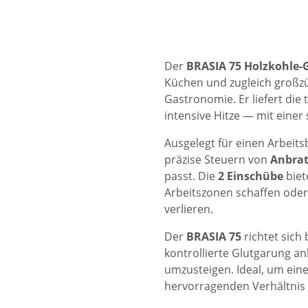
Der
BRASIA 75 Holzkohle-
Küchen und zugleich großz
Gastronomie. Er liefert di
intensive Hitze — mit eine
Ausgelegt für einen Arbeit
präzise Steuern von
Anbra
passt. Die
2 Einschübe
biet
Arbeitszonen schaffen ode
verlieren.
Der
BRASIA 75
richtet sich
kontrollierte Glutgarung a
umzusteigen. Ideal, um ein
hervorragenden Verhältnis