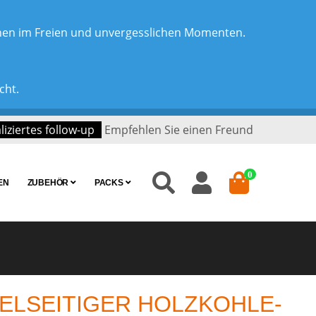
chen im Freien und unvergesslichen Momenten.
cht.
iziertes follow-up
Empfehlen Sie einen Freund
0
EN
ZUBEHÖR
PACKS
VIELSEITIGER HOLZKOHLE-