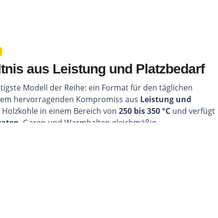
tnis aus Leistung und Platzbedarf
itigste Modell der Reihe: ein Format für den täglichen
inem hervorragenden Kompromiss aus
Leistung und
it Holzkohle in einem Bereich von
250 bis 350 °C
und verfügt
raten
, Garen und Warmhalten gleichmäßig
e für Service.