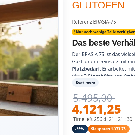
GLUTOFEN
Referenz
BRASIA-75
Nur noch wenige Teile verfügbar
Das beste Verhäl
Der BRASIA 75 ist das vielse
Gastronomieeinsatz mit e
Platzbedarf
. Er arbeitet m
über
2 Einschübe
, um
Anb
aneinanderzureihen – Servic
Read more
5.495,00
4.121,25
Time left
256
d.
21
:
21
:
29
-25%
Sie sparen 1.373,75