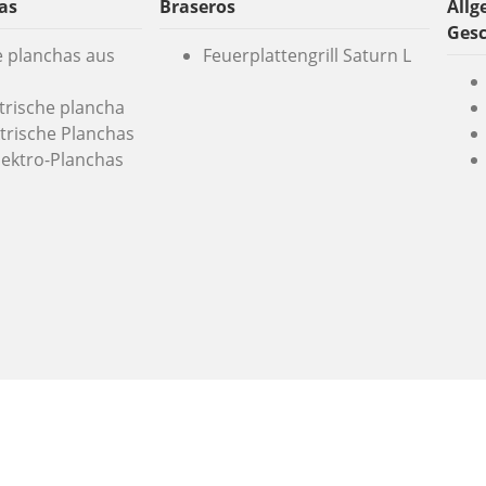
as
Braseros
Allg
Ges
e planchas aus
Feuerplattengrill Saturn L
ktrische plancha
trische Planchas
lektro-Planchas