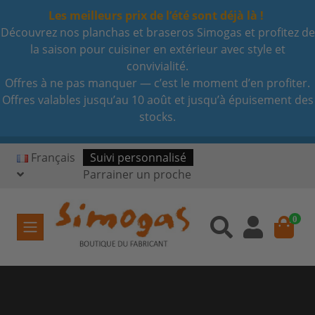
Les meilleurs prix de l’été sont déjà là !
Découvrez nos planchas et braseros Simogas et profitez de
la saison pour cuisiner en extérieur avec style et
convivialité.
Offres à ne pas manquer — c’est le moment d’en profiter.
Offres valables jusqu’au 10 août et jusqu’à épuisement des
stocks.
Français
Suivi personnalisé
Parrainer un proche
0