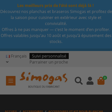
Les meilleurs prix de l’été sont déjà là !
Découvrez nos planchas et braseros Simogas et profitez de
la saison pour cuisiner en extérieur avec style et
convivialité.
Offres à ne pas manquer — c’est le moment d’en profiter.
Offres valables jusqu’au 10 août et jusqu’à épuisement des
stocks.
Français
Suivi personnalisé
Parrainer un proche
0
ACCUEIL
ACCESSOIRES
ACCESSOIRES ET KIT POUR PLANCHA