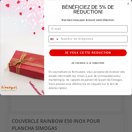
164,90 €
BÉNÉFICIEZ DE 5% DE
RÉDUCTION!
Inscrivez-vous pour recevoir votre réduction.
VOIR LE PRODUIT
Email
EN STOCK
JE VEUX CETTE REDUCTION
Je renonce à la réduction
En soumettant ce formulaire, vous acceptez de recevoir des
emails informatifs (ex. mises à jour de commande) et/ou
marketing (p. ex. rappels de panier) de la part de Simogas.
Vous pouvez vous désinscrire en cliquant sur le lien de
désinscription.
COUVERCLE RAINBOW E50 INOX POUR
PLANCHA SIMOGAS