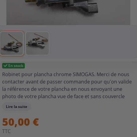
En stock
Robinet pour plancha chrome SIMOGAS. Merci de nous
contacter avant de passer commande pour qu'on valide
la référence de votre plancha en nous envoyant une
photo de votre plancha vue de face et sans couvercle
ainsi que son numéro de série : info@alaplancha.net
Lire la suite
Le montage de cette pièce nécessite l'intervention d'un
50,00 €
professionnel.
TTC