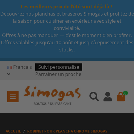
Les meilleurs prix de l’été sont déjà là !
Découvrez nos planchas et braseros Simogas et profitez de
la saison pour cuisiner en extérieur avec style et
convivialité.
Offres à ne pas manquer — c’est le moment d’en profiter.
Offres valables jusqu’au 10 août et jusqu’à épuisement des
stocks.
Français
Suivi personnalisé
Parrainer un proche
0
ACCUEIL
ROBINET POUR PLANCHA CHROME SIMOGAS