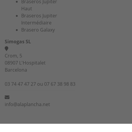
Braseros Jupiter
Haut
Braseros Jupiter
Intermédiaire
Brasero Galaxy
Simogas SL
Crom, 5
08907 L'Hospitalet
Barcelona
03 74 47 47 27 ou 07 67 38 98 83
info@alaplancha.net