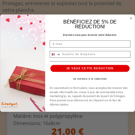
Protegez, entretenez et exploitez tout le potentiel de
votre plancha.
BÉNÉFICIEZ DE 5% DE
RÉDUCTION!
Inscrivez-vous pour recevoir votre réduction.
Email
JE VEUX CETTE REDUCTION
Je renonce à la réduction
En soumettant ce formulaire, vous acceptez de recevoir des
emails informatifs (ex. mises à jour de commande) et/ou
marketing (p. ex. rappels de panier) de la part de Simogas.
Vous pouvez vous désinscrire en cliquant sur le lien de
désinscription.
SPATULE POISSON 16X8CM SPA02 SIMOGAS
Matière: Inox et polypropylène
Dimensions: 16x8cm
21,00 €