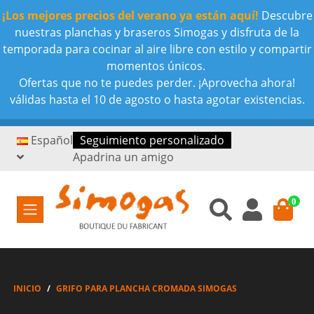
¡Los mejores precios del verano ya están aquí!
Descubre
nuestras planchas y braseros Simogas y disfruta de la
temporada para cocinar al aire libre con estilo y compartir
momentos únicos.
Ofertas que no te puedes perder. ¡Aprovecha ahora!
válidas hasta el 10 de agosto o hasta agotar existencias.
Español
Seguimiento personalizado
Apadrina un amigo
0
INICIO
GRIFO PARA PLANCHA CROMADA SIMOGAS