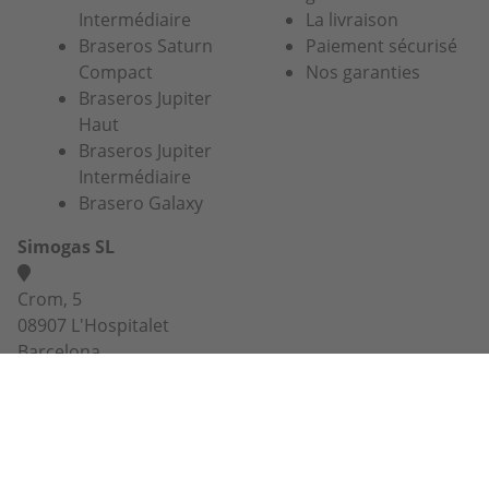
Intermédiaire
La livraison
Braseros Saturn
Paiement sécurisé
Compact
Nos garanties
Braseros Jupiter
Haut
Braseros Jupiter
Intermédiaire
Brasero Galaxy
Simogas SL
Crom, 5
08907 L'Hospitalet
Barcelona
03 74 47 47 27 ou 07 67 38 98 83
info@alaplancha.net