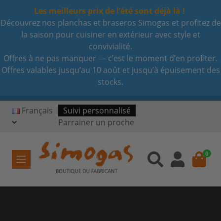
Les meilleurs prix de l’été sont déjà là !
Découvrez nos planchas et braseros Simogas et profitez de
la saison pour cuisiner en extérieur avec style et
convivialité.
Offres à ne pas manquer — c’est le moment d’en profiter.
Offres valables jusqu’au 10 août et jusqu’à épuisement des
stocks.
Français
Suivi personnalisé
Parrainer un proche
0