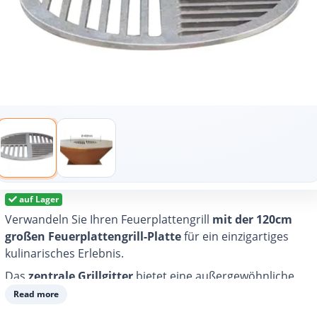
auf Lager
Verwandeln Sie Ihren Feuerplattengrill
mit der 120cm
großen Feuerplattengrill-Platte
für ein einzigartiges
kulinarisches Erlebnis.
Das
zentrale Grillgitter
bietet eine außergewöhnliche
Vielseitigkeit, mit der Sie Ihren Feuerplattengrill 120cm-
Read more
Platte nicht nur in einen Grill verwandeln, sondern auch