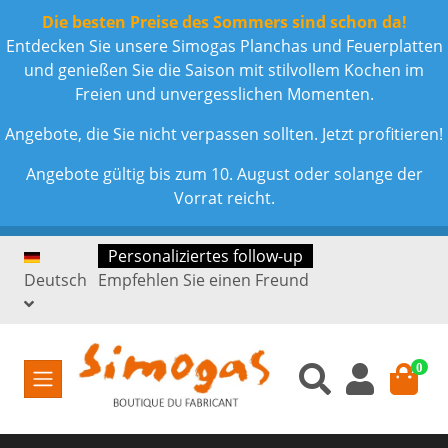
Die besten Preise des Sommers sind schon da!
Entdecken Sie unsere Simogas Planchas und Feuerplatten
und genießen Sie die Saison mit stilvollem Kochen im
Freien und unvergesslichen Momenten.
Angebote, die Sie nicht verpassen sollten. Jetzt profitieren!
Angebote gültig bis zum 10. August oder solange der
Vorrat reicht.
Personaliziertes follow-up
Deutsch
Empfehlen Sie einen Freund
0