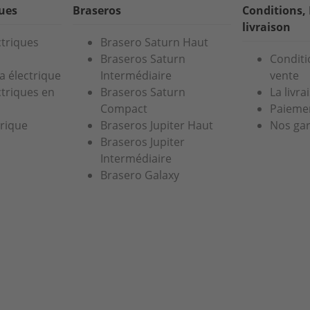
ques
Braseros
Conditions,
livraison
ctriques
Brasero Saturn Haut
Braseros Saturn
Conditi
a électrique
Intermédiaire
vente
ctriques en
Braseros Saturn
La livra
Compact
Paiemen
trique
Braseros Jupiter Haut
Nos gar
Braseros Jupiter
Intermédiaire
Brasero Galaxy