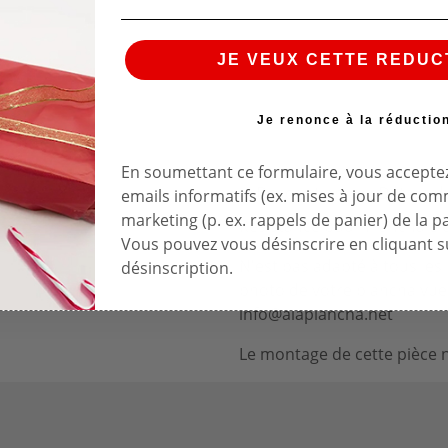
JE VEUX CETTE REDUC
Je renonce à la réductio
En soumettant ce formulaire, vous acceptez
Description
Détails d
emails informatifs (ex. mises à jour de co
marketing (p. ex. rappels de panier) de la p
Resistance pour Plancha él
Vous pouvez vous désinscrire en cliquant su
N'est pas adapté à tous le
désinscription.
photo de votre plancha vue 
info@alaplancha.net
Le montage de cette pièce n