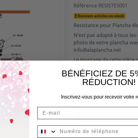
Référence
RESISTE5001
Derniers articles en stock
Resistance pour Plancha él
N'est pas adapté à tous le
photo de votre plancha vue 
info@alaplancha.net
Le montage de cette pièce n
Lire la suite
BÉNÉFICIEZ DE 5
59,00 €
RÉDUCTION!
TTC
Inscrivez-vous pour recevoir votre r
Email