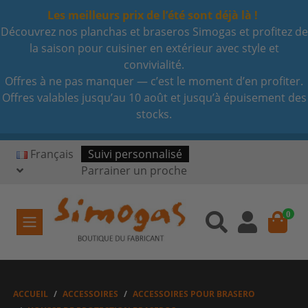
Les meilleurs prix de l’été sont déjà là !
Découvrez nos planchas et braseros Simogas et profitez de
la saison pour cuisiner en extérieur avec style et
convivialité.
Offres à ne pas manquer — c’est le moment d’en profiter.
Offres valables jusqu’au 10 août et jusqu’à épuisement des
stocks.
Français
Suivi personnalisé
Parrainer un proche
0
ACCUEIL
ACCESSOIRES
ACCESSOIRES POUR BRASERO