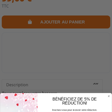
TTC
AJOUTER AU PANIER
Description
Pour protéger votre brasero.
La housse de protection couvre votre brasero Galaxy
BÉNÉFICIEZ DE 5% DE
RÉDUCTION!
et permet de le protéger de la pluie et de la
poussière.
Inscrivez-vous pour recevoir votre réduction.