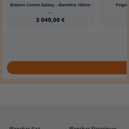
Brasero Corten Galaxy - diamètre 100cm
Poigné
-...
3 049,00 €
Planchas Gaz
Planchas Electriques