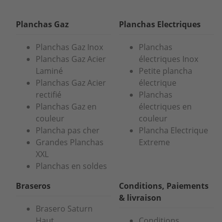
Planchas Gaz
Planchas Electriques
Planchas Gaz Inox
Planchas
Planchas Gaz Acier
électriques Inox
Laminé
Petite plancha
Planchas Gaz Acier
électrique
rectifié
Planchas
Planchas Gaz en
électriques en
couleur
couleur
Plancha pas cher
Plancha Electrique
Grandes Planchas
Extreme
XXL
Planchas en soldes
Braseros
Conditions, Paiements
& livraison
Brasero Saturn
Haut
Conditions