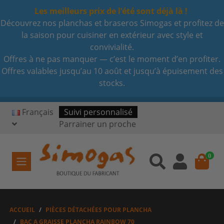
Les meilleurs prix de l’été sont déjà là !
Découvrez nos planchas et braseros Simogas et profitez de
la saison pour cuisiner en extérieur avec style et
convivialité.
Offres à ne pas manquer — c’est le moment d’en profiter.
Offres valables jusqu’au 10 août et jusqu’à épuisement des
stocks.
Français
Suivi personnalisé
Parrainer un proche
0
ACCUEIL
PIÈCES DÉTACHÉES POUR PLANCHA
BAC A GRAISSE PLANCHA RAINBOW 70