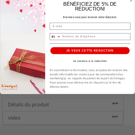
BÉNÉFICIEZ DE 5% DE
RÉDUCTION!
Inscrivez-vous pour recevoir votre réduction.
Email
JE VEUX CETTE REDUCTION
Je renonce à la réduction
Description
En soumettant ce formulaire, vous acceptez de recevoir des
Bac à graisse en inox pour PLANCHA RAINBOW 70.
emails informatifs (ex. mises à jour de commande) et/ou
marketing (p. ex. rappels de panier) de la part de Simogas.
Nous contacter avant achat. Photo non
Vous pouvez vous désinscrire en cliquant sur le lien de
désinscription.
contractuelle.
Détails du produit
video