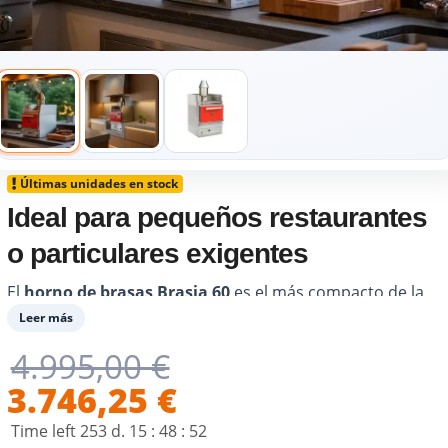
Últimas unidades en stock
Ideal para pequeños restaurantes
o particulares exigentes
El
horno de brasas Brasia 60
es el más compacto de la
gama: un auténtico horno de brasas pensado para el
Leer más
ritmo de la cocina, pero cuyo formato y uso pueden
4.995,00 €
adaptarse perfectamente a un particular
que desea
vivir una verdadera experiencia de cocción a la brasa
3.746,25 €
.
Funciona con carbón en un rango de
250 a 350 °C
.
Time left
253
d.
15
:
48
:
52