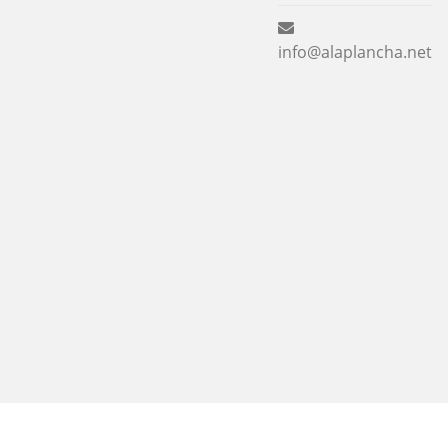
info@alaplancha.net
Nuestro sitio utiliza cookies para mejorar su