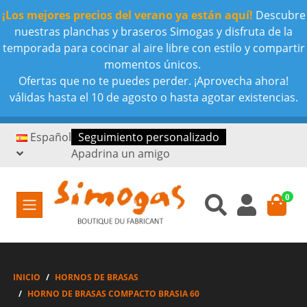
¡Los mejores precios del verano ya están aquí!
Descubre
nuestras planchas y braseros Simogas y disfruta de la
temporada para cocinar al aire libre con estilo y compartir
momentos únicos.
Ofertas que no te puedes perder. ¡Aprovecha ahora!
válidas hasta el 10 de agosto o hasta agotar existencias.
Español
Seguimiento personalizado
Apadrina un amigo
0
INICIO
HORNOS DE BRASAS
HORNO DE BRASAS COMPACTO BRASIA 60