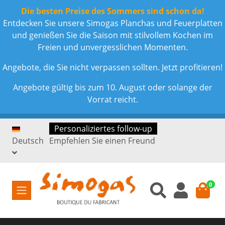
Die besten Preise des Sommers sind schon da!
Entdecken Sie unsere Simogas Planchas und Feuerplatten
und genießen Sie die Saison mit stilvollem Kochen im
Freien und unvergesslichen Momenten.
Angebote, die Sie nicht verpassen sollten. Jetzt profitieren!
Angebote gültig bis zum 10. August oder solange der
Vorrat reicht.
Personaliziertes follow-up
Deutsch
Empfehlen Sie einen Freund
0