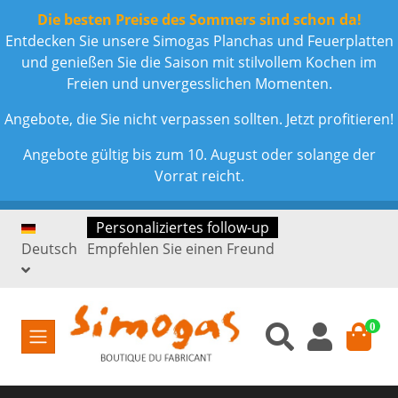
Die besten Preise des Sommers sind schon da!
Entdecken Sie unsere Simogas Planchas und Feuerplatten
und genießen Sie die Saison mit stilvollem Kochen im
Freien und unvergesslichen Momenten.
Angebote, die Sie nicht verpassen sollten. Jetzt profitieren!
Angebote gültig bis zum 10. August oder solange der
Vorrat reicht.
Personaliziertes follow-up
Deutsch
Empfehlen Sie einen Freund
0