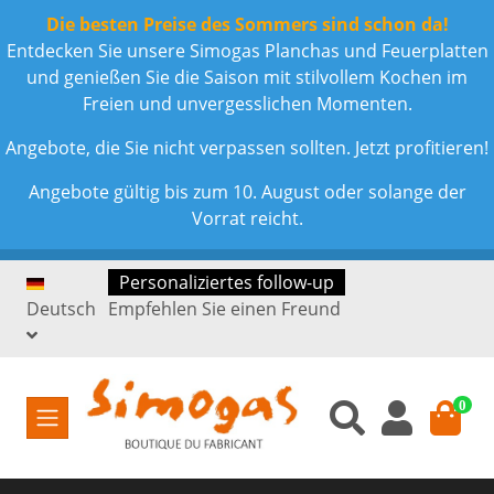
Die besten Preise des Sommers sind schon da!
Entdecken Sie unsere Simogas Planchas und Feuerplatten
und genießen Sie die Saison mit stilvollem Kochen im
Freien und unvergesslichen Momenten.
Angebote, die Sie nicht verpassen sollten. Jetzt profitieren!
Angebote gültig bis zum 10. August oder solange der
Vorrat reicht.
Personaliziertes follow-up
Deutsch
Empfehlen Sie einen Freund
0