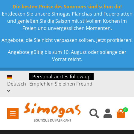
Die besten Preise des Sommers sind schon da!
Entdecken Sie unsere Simogas Planchas und Feuerplatten
und genießen Sie die Saison mit stilvollem Kochen im
Freien und unvergesslichen Momenten.
Angebote, die Sie nicht verpassen sollten. Jetzt profitieren!
Angebote gültig bis zum 10. August oder solange der
Vorrat reicht.
Personaliziertes follow-up
Deutsch
Empfehlen Sie einen Freund
0