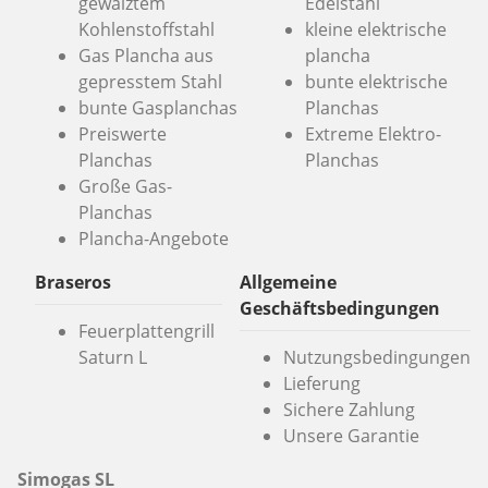
gewalztem
Edelstahl
Kohlenstoffstahl
kleine elektrische
Gas Plancha aus
plancha
gepresstem Stahl
bunte elektrische
bunte Gasplanchas
Planchas
Preiswerte
Extreme Elektro-
Planchas
Planchas
Große Gas-
Planchas
Plancha-Angebote
Braseros
Allgemeine
Geschäftsbedingungen
Feuerplattengrill
Saturn L
Nutzungsbedingungen
Lieferung
Sichere Zahlung
Unsere Garantie
Simogas SL