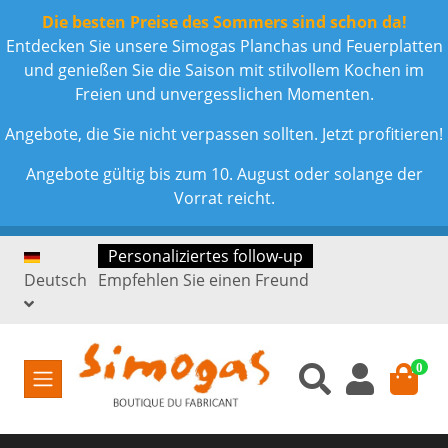
Die besten Preise des Sommers sind schon da!
Entdecken Sie unsere Simogas Planchas und Feuerplatten
und genießen Sie die Saison mit stilvollem Kochen im
Freien und unvergesslichen Momenten.
Angebote, die Sie nicht verpassen sollten. Jetzt profitieren!
Angebote gültig bis zum 10. August oder solange der
Vorrat reicht.
Personaliziertes follow-up
Deutsch
Empfehlen Sie einen Freund
0