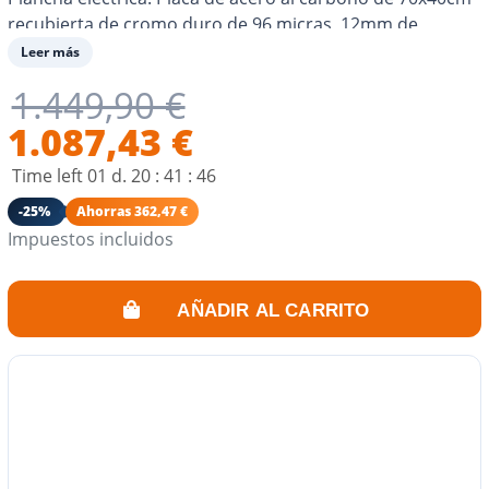
recubierta de cromo duro de 96 micras, 12mm de
espesor. Estructura en acero inoxidable 304 y acero
Leer más
pintado en NEGRO. Interruptor de encendido/apagado
1.449,90 €
en la parte trasera y 2 botones de ajuste de temperatura
en la parte delantera. 2 resistencias. Distribución óptima
1.087,43 €
del calor. Tan eficiente como una plancha de gas. Cocina
Time left
01
d.
20
:
41
:
46
para 8-10 personas. .
-25%
Ahorras 362,47 €
Impuestos incluidos
AÑADIR AL CARRITO