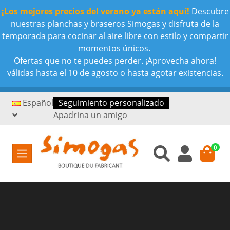
¡Los mejores precios del verano ya están aquí!
Descubre
nuestras planchas y braseros Simogas y disfruta de la
temporada para cocinar al aire libre con estilo y compartir
momentos únicos.
Ofertas que no te puedes perder. ¡Aprovecha ahora!
válidas hasta el 10 de agosto o hasta agotar existencias.
Español
Seguimiento personalizado
Apadrina un amigo
0