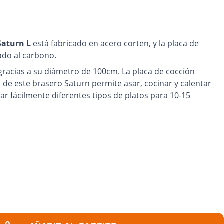
Saturn L
está fabricado en acero corten, y la placa de
cado al carbono.
gracias a su diámetro de 100cm. La placa de cocción
o de este brasero Saturn permite asar, cocinar y calentar
ar fácilmente diferentes tipos de platos para 10-15
trolar mejor la potencia del fuego y ajustar la temperatura
su jardín en un espacio acogedor y cálido.