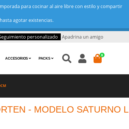
porada para cocinar al aire libre con estilo y compartir
hasta agotar existencias.
Seguimiento personalizado
Apadrina un amigo
0
ACCESORIOS
PACKS
0CM
RTEN - MODELO SATURNO L