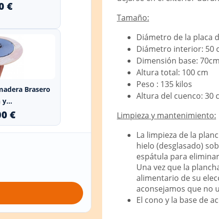
0 €
Tamaño:
Diámetro de la placa 
Diámetro interior: 50
Dimensión base: 70cm
Altura total: 100 cm
Peso : 135 kilos
 madera Brasero
Altura del cuenco: 30 
y...
00 €
Limpieza y mantenimiento:
La limpieza de la planc
hielo (desglasado) sob
espátula para elimina
Una vez que la plancha
alimentario de su elec
aconsejamos que no uti
El cono y la base de 