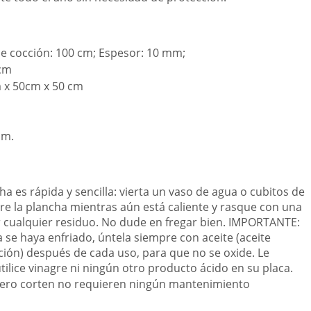
de cocción: 100 cm; Espesor: 10 mm;
 cm
 x 50cm x 50 cm
cm.
ha es rápida y sencilla: vierta un vaso de agua o cubitos de
re la plancha mientras aún está caliente y rasque con una
r cualquier residuo. No dude en fregar bien. IMPORTANTE:
 se haya enfriado, úntela siempre con aceite (aceite
ción) después de cada uso, para que no se oxide. Le
lice vinagre ni ningún otro producto ácido en su placa.
acero corten no requieren ningún mantenimiento