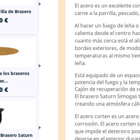
+
El acero es un excelente co
illa de Brasero
carne a la parrilla, pescado,
0 €
Al hacer un fuego de leña o 
calienta desde el centro ha
cuanto más cerca está el al
bordes exteriores, de modo
temperaturas al mismo tiemp
leña.
+
a los braseros
Está equipado de un espacio
s...
potencia del fuego y la tem
0 €
Cajón de recuperación de ce
El brasero Saturn Simogas t
creando una atmósfera cáli
El acero corten es un acero 
corrosión. El acero corten s
+
que impide el deterioro pos
 Brasero Saturn
dejarse en el exterior dura