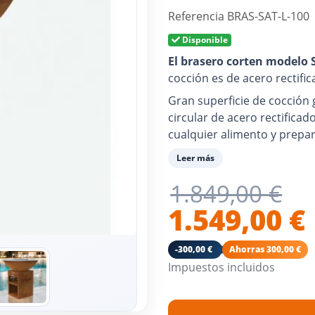
Referencia
BRAS-SAT-L-100
Disponible
El brasero corten modelo 
cocción es de acero rectifi
Gran superficie de cocción 
circular de acero rectificad
cualquier alimento y prepar
personas.
Leer más
Con salida de aire para con
1.849,00 €
de cocción.
1.549,00 €
Cajón para cenizas incluido.
Su fuego también convierte 
-300,00 €
Ahorras 300,00 €
Impuestos incluidos