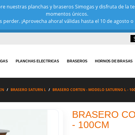
e nuestras planchas y braseros Simogas y disfruta de la tem
momentos únicos.
 perder. ¡Aprovecha ahora! válidas hasta el 10 de agosto o 
 GAS
PLANCHAS ELECTRICAS
BRASEROS
HORNOS DE BRASAS
EN
BRASERO SATURN L
BRASERO CORTEN - MODELO SATURNO L - 10
BRASERO CO
- 100CM