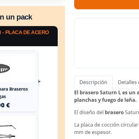
en un pack
 - PLACA DE ACERO
+
Descripción
Detalles
 para Braseros
El brasero Saturn L es un
gas
planchas y fuego de leña.
90 €
El diseño del
brasero
Saturn
La placa de cocción circular
mm de espesor.