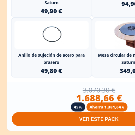
Saturn
94,9
49,90 €
+
Anillo de sujeción de acero para
Mesa circular de
brasero
Saturn 
49,80 €
349,
3.070,30 €
1.688,66 €
45%
Ahorra 1.381,64 €
VER ESTE PACK