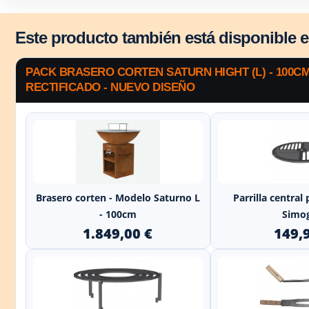
Este producto también está disponible 
PACK BRASERO CORTEN SATURN HIGHT (L) - 100CM
RECTIFICADO - NUEVO DISEÑO
+
Brasero corten - Modelo Saturno L
Parrilla central
- 100cm
Simo
1.849,00 €
149,