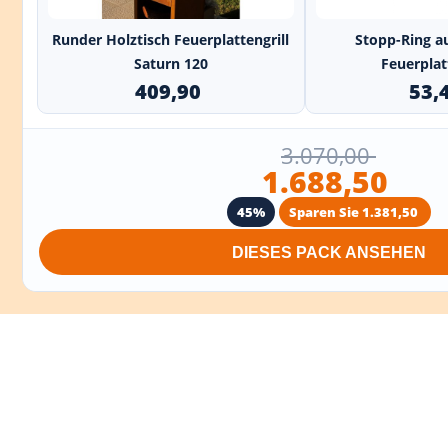
+
Runder Holztisch Feuerplattengrill
Stopp-Ring au
Saturn 120
Feuerplat
409,90
53,
3.070,00
1.688,50
45%
Sparen Sie 1.381,50
DIESES PACK ANSEHEN