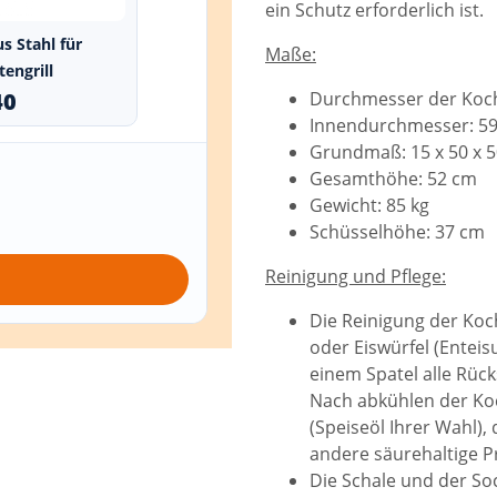
ein Schutz erforderlich ist.
s Stahl für
Maße:
tengrill
Durchmesser der Kochp
40
Innendurchmesser: 5
Grundmaß: 15 x 50 x 
Gesamthöhe: 52 cm
Gewicht: 85 kg
Schüsselhöhe: 37 cm
Reinigung und Pflege:
Die Reinigung der Koch
oder Eiswürfel (Enteis
einem Spatel alle Rück
Nach abkühlen der Koc
(Speiseöl Ihrer Wahl),
andere säurehaltige P
Die Schale und der Soc