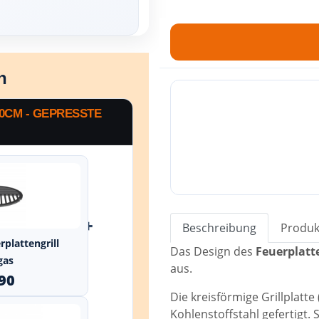
h
0CM - GEPRESSTE
+
Beschreibung
Produk
rplattengrill
Das Design des
Feuerplatte
gas
aus.
,90
Die kreisförmige Grillplatt
Kohlenstoffstahl gefertigt. S