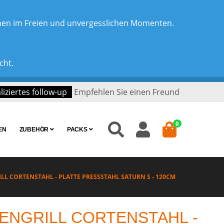
chen im Freien und unvergesslichen Momenten.
cht.
iziertes follow-up
Empfehlen Sie einen Freund
0
EN
ZUBEHÖR
PACKS
LL CORTENSTAHL - PLATTE PRESSSTAHL SATURN S - 120CM
ENGRILL CORTENSTAHL -