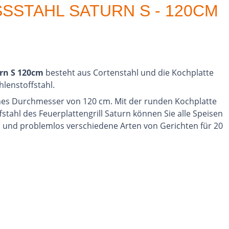
SSTAHL SATURN S - 120CM
urn S 120cm
besteht aus Cortenstahl und die Kochplatte
lenstoffstahl.
nes Durchmesser von 120 cm. Mit der runden Kochplatte
tahl des Feuerplattengrill Saturn können Sie alle Speisen
en und problemlos verschiedene Arten von Gerichten für 20
iten.
g des Feuers besser zu kontrollieren und die
n.
mfang enthalten.
s Ihrem Garten einen gastfreundlichen und gemütlichen