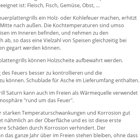
eeignet ist: Fleisch, Fisch, Gemüse, Obst, ...
euerplattengrills ein Holz- oder Kohlefeuer machen, erhitzt
r Mitte nach außen. Die Kochtemperaturen sind umso
peisen im Inneren befinden, und nehmen zu den
 ab, so dass eine Vielzahl von Speisen gleichzeitig bei
en gegart werden können.
plattengrills können Holzscheite aufbewahrt werden.
g des Feuers besser zu kontrollieren und die
zu können. Schublade für Asche im Lieferumfang enthalten.
ill Saturn kann auch im Freien als Wärmequelle verwendet
tmosphäre "rund um das Feuer".
 der starken Temperaturschwankungen und Korrosion gut
et nähmlich an der Oberfläche und es ist diese erste
tere Schäden durch Korrosion verhindert. Der
nn das ganze Jahr über im Freien stehen bleiben, ohne dass