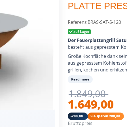
PLATTE PRES
Referenz
BRAS-SAT-S-120
auf Lager
Der Feuerplattengrill Sat
besteht aus gepresstem Koh
Große Kochfläche dank sei
aus gepresstem Kohlenstoffs
grillen, kochen und erhitz
oder mehr Personen zubere
Read more
Mit Luftzug, um die Leistun
1.849,00
Kochtemperatur anzupasse
1.649,00
Ascheschublade im Lieferu
Zudem macht sein Feuer au
-200,00
Sie sparen 200,00
Lebensraum.
Bruttopreis