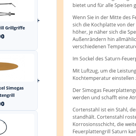
bietet und für alle Speisen g
Wenn Sie in der Mitte des F
+
sich die Kochplatte von de
l Grillgriffe
höher, je näher sich die S
90
Außenrändern hin allmählich
verschiedenen Temperatur
Im Sockel des Saturn-Feuer
Mit Luftzug, um die Leistun
Kochtemperatur einstellen 
+
kel Simogas
Der Simogas Feuerplattengr
tengrill
werden und schafft eine A
00
Cortenstahl ist ein Stahl,
standhält. Cortenstahl rost
Korrosionsschicht, die wei
Feuerplattengrill Saturn ka