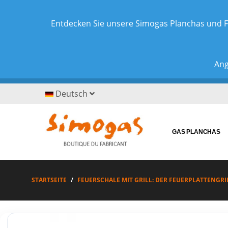
Entdecken Sie unsere Simogas Planchas und F
Ang
Deutsch
GAS PLANCHAS
STARTSEITE
FEUERSCHALE MIT GRILL: DER FEUERPLATTENGRIL