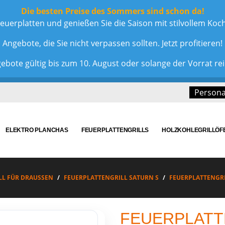
Die besten Preise des Sommers sind schon da!
euerplatten und genießen Sie die Saison mit stilvollem Ko
Angebote, die Sie nicht verpassen sollten. Jetzt profitieren!
ebote gültig bis zum 10. August oder solange der Vorrat rei
Personal
ELEKTRO PLANCHAS
FEUERPLATTENGRILLS
HOLZKOHLEGRILLÖF
L FÜR DRAUSSEN
FEUERPLATTENGRILL SATURN S
FEUERPLATTENGRI
FEUERPLATT