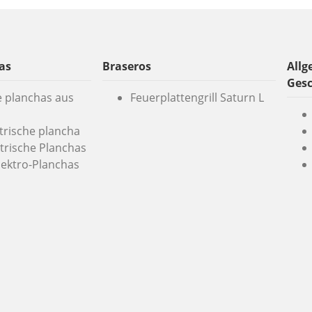
as
Braseros
Allg
Ges
e planchas aus
Feuerplattengrill Saturn L
ktrische plancha
trische Planchas
lektro-Planchas