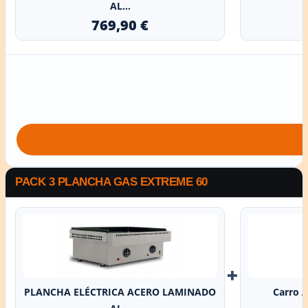
AL...
769,90 €
PACK 3 PLANCHA GAS EXTREME 60
+
PLANCHA ELÉCTRICA ACERO LAMINADO
Carro A