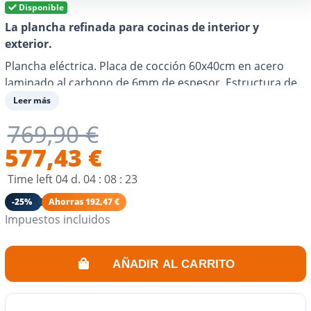
Disponible
La
plancha refinada para cocinas de interior y
exterior.
Plancha eléctrica. Placa de cocción 60x40cm en acero
laminado al carbono de 6mm de espesor. Estructura de
acero inoxidable 304. Interruptor ON/OFF y 2 botones de
Leer más
control de temperatura en la parte delantera. 2
769,90 €
resistencias. Distribución óptima del calor. Tan eficiente
como una plancha de gas. Recomendable para 6-8
577,43 €
personas.
Time left
04
d.
04
:
08
:
23
-25%
Ahorras 192,47 €
Impuestos incluidos
AÑADIR AL CARRITO