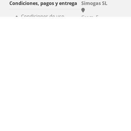
Condiciones, pagos y entrega
Simogas SL
Condiciones de uso
Crom, 5
Entrega
08907 L'Hospitalet
Pago seguro
Barcelona
Nuestra garantía
+34 936 06 46 56
info@alaplancha.net