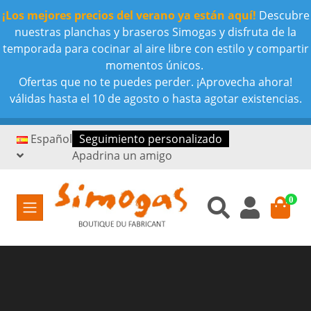
¡Los mejores precios del verano ya están aquí!
Descubre
nuestras planchas y braseros Simogas y disfruta de la
temporada para cocinar al aire libre con estilo y compartir
momentos únicos.
Ofertas que no te puedes perder. ¡Aprovecha ahora!
válidas hasta el 10 de agosto o hasta agotar existencias.
Español
Seguimiento personalizado
Apadrina un amigo
0