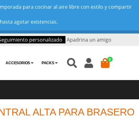
porada para cocinar al aire libre con estilo y compartir
hasta agotar existencias.
Seguimiento personalizado
Apadrina un amigo
0
ACCESORIOS
PACKS
NTRAL ALTA PARA BRASERO