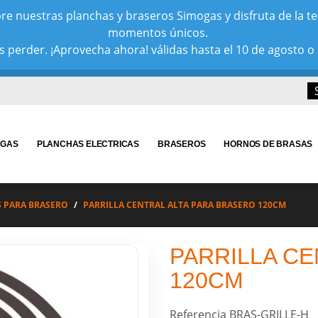
e nuestras planchas y braseros Simogas y disfruta de la tem
momentos únicos.
 perder. ¡Aprovecha ahora! válidas hasta el 10 de agosto o 
 GAS
PLANCHAS ELECTRICAS
BRASEROS
HORNOS DE BRASAS
S PARA BRASERO
PARRILLA CENTRAL ALTA PARA BRASERO 120CM
PARRILLA CE
120CM
Referencia
BRAS-GRILLE-H