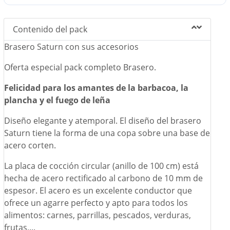
✓
Regalo especial: tapa protectora / sofoca el fuego.
El Brasero Simogas también se puede utilizar en exteriores como
Contenido del pack
fuente de calor, creando un ambiente "alrededor del fuego",
Brasero Saturn con sus accesorios
acogedor y decorativo.
Oferta especial pack completo Brasero.
Felicidad para los amantes de la barbacoa, la
plancha y el fuego de leña
Diseño elegante y atemporal. El diseño del brasero
Saturn tiene la forma de una copa sobre una base de
acero corten.
La placa de cocción circular (anillo de 100 cm) está
hecha de acero rectificado al carbono de 10 mm de
espesor. El acero es un excelente conductor que
ofrece un agarre perfecto y apto para todos los
alimentos: carnes, parrillas, pescados, verduras,
frutas,...