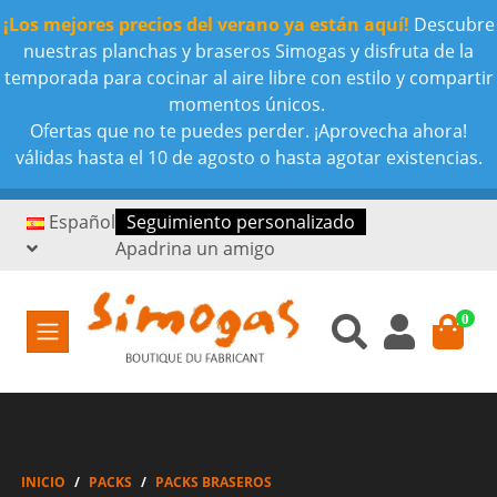
¡Los mejores precios del verano ya están aquí!
Descubre
nuestras planchas y braseros Simogas y disfruta de la
temporada para cocinar al aire libre con estilo y compartir
momentos únicos.
Ofertas que no te puedes perder. ¡Aprovecha ahora!
válidas hasta el 10 de agosto o hasta agotar existencias.
Español
Seguimiento personalizado
Apadrina un amigo
0
INICIO
PACKS
PACKS BRASEROS