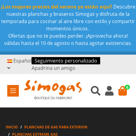
¡Los mejores precios del verano ya están aquí!
Descubre
nuestras planchas y braseros Simogas y disfruta de la
temporada para cocinar al aire libre con estilo y compartir
momentos únicos.
Ofertas que no te puedes perder. ¡Aprovecha ahora!
válidas hasta el 10 de agosto o hasta agotar existencias.
Español
Seguimiento personalizado
Apadrina un amigo
0
INICIO
PLANCHAS DE GAS PARA EXTERIOR
PLANCHAS EXTREME GAS