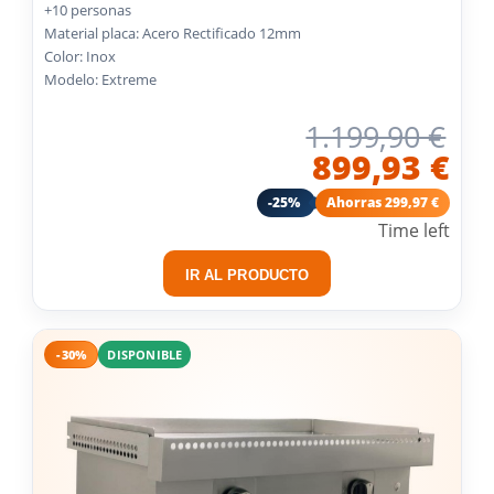
+10 personas
Material placa: Acero Rectificado 12mm
Color: Inox
Modelo: Extreme
1.199,90 €
899,93 €
-25%
Ahorras 299,97 €
Time left
IR AL PRODUCTO
-30%
DISPONIBLE