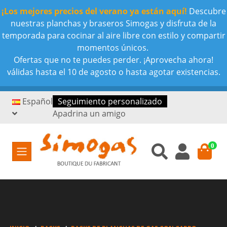
¡Los mejores precios del verano ya están aquí!
Descubre
nuestras planchas y braseros Simogas y disfruta de la
temporada para cocinar al aire libre con estilo y compartir
momentos únicos.
Ofertas que no te puedes perder. ¡Aprovecha ahora!
válidas hasta el 10 de agosto o hasta agotar existencias.
Español
Seguimiento personalizado
Apadrina un amigo
0