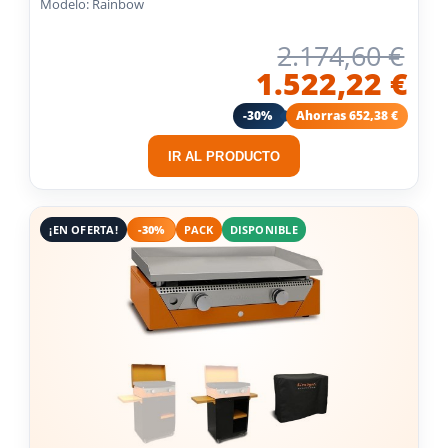
Modelo: Rainbow
2.174,60 €
1.522,22 €
-30%
Ahorras 652,38 €
IR AL PRODUCTO
¡EN OFERTA!
-30%
PACK
DISPONIBLE