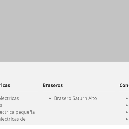
ricas
Braseros
Cond
lectricas
Brasero Saturn Alto
s
lectrica pequeña
lectricas de