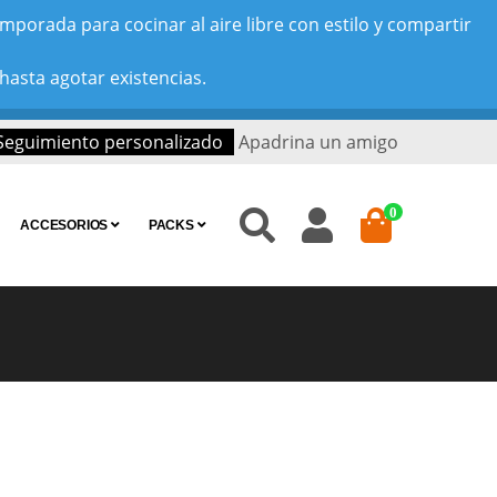
porada para cocinar al aire libre con estilo y compartir
hasta agotar existencias.
Seguimiento personalizado
Apadrina un amigo
0
ACCESORIOS
PACKS