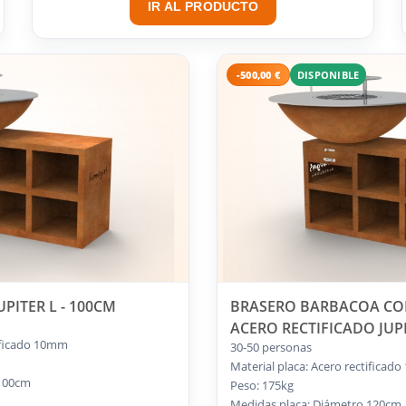
IR AL PRODUCTO
-500,00 €
DISPONIBLE
PITER L - 100CM
BRASERO BARBACOA COR
ACERO RECTIFICADO JUPIT
tificado 10mm
30-50 personas
Material placa: Acero rectificad
 100cm
Peso: 175kg
Medidas placa: Diámetro 120cm