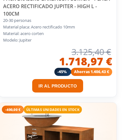
ACERO RECTIFICADO JUPITER - HIGH L -
100CM
20-30 personas
Material placa: Acero rectificado 10mm
Material: acero corten
Modelo: Jupiter
3.125,40 €
1.718,97 €
-45%
Ahorras 1.406,43 €
IR AL PRODUCTO
-400,00 €
ÚLTIMAS UNIDADES EN STOCK