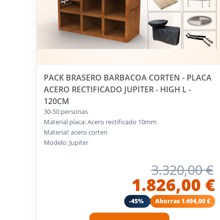
PACK BRASERO BARBACOA CORTEN - PLACA
ACERO RECTIFICADO JUPITER - HIGH L -
120CM
30-50 personas
Material placa: Acero rectificado 10mm
Material: acero corten
Modelo: Jupiter
3.320,00 €
1.826,00 €
-45%
Ahorras 1.494,00 €