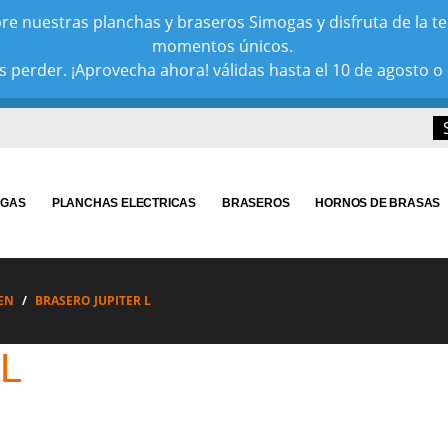
e nuestras planchas y braseros Simogas y disfruta de la tem
momentos únicos.
 perder. ¡Aprovecha ahora! válidas hasta el 10 de agosto o 
 GAS
PLANCHAS ELECTRICAS
BRASEROS
HORNOS DE BRASAS
EN
BRASERO JUPITER L
L