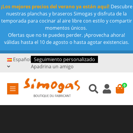
¡Los mejores precios del verano ya están aquí!
Descubre
nuestras planchas y braseros Simogas y disfruta de la
temporada para cocinar al aire libre con estilo y compartir
momentos únicos.
Ofertas que no te puedes perder. ¡Aprovecha ahora!
válidas hasta el 10 de agosto o hasta agotar existencias.
Español
Seguimiento personalizado
Apadrina un amigo
0