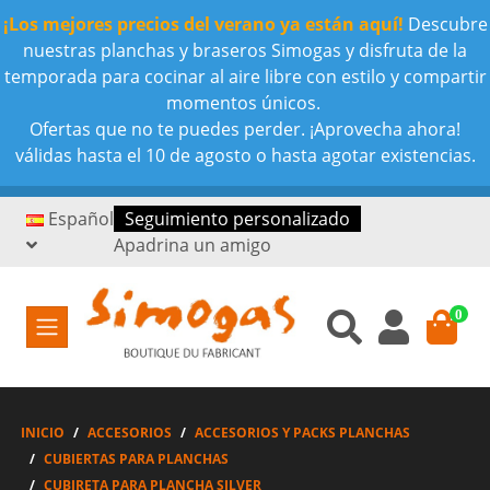
¡Los mejores precios del verano ya están aquí!
Descubre
nuestras planchas y braseros Simogas y disfruta de la
temporada para cocinar al aire libre con estilo y compartir
momentos únicos.
Ofertas que no te puedes perder. ¡Aprovecha ahora!
válidas hasta el 10 de agosto o hasta agotar existencias.
Español
Seguimiento personalizado
Apadrina un amigo
0
INICIO
ACCESORIOS
ACCESORIOS Y PACKS PLANCHAS
CUBIERTAS PARA PLANCHAS
CUBIRETA PARA PLANCHA SILVER