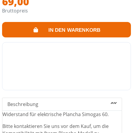
69,00
Die Montage dieses Teils erfordert das Eingreifen eines
Fachmanns.
Bruttopreis
IN DEN WARENKORB
Beschreibung
Widerstand für elektrische Plancha Simogas 60.
Bitte kontaktieren Sie uns vor dem Kauf, um die