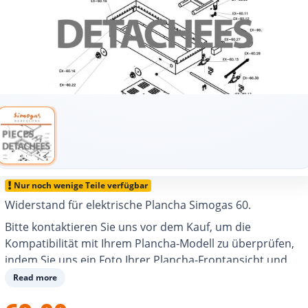
Nur noch wenige Teile verfügbar
Widerstand für elektrische Plancha Simogas 60.
Bitte kontaktieren Sie uns vor dem Kauf, um die
Kompatibilität mit Ihrem Plancha-Modell zu überprüfen,
indem Sie uns ein Foto Ihrer Plancha-Frontansicht und
ohne Deckel, und dessen Seriennummer senden:
Read more
info@alaplancha.net