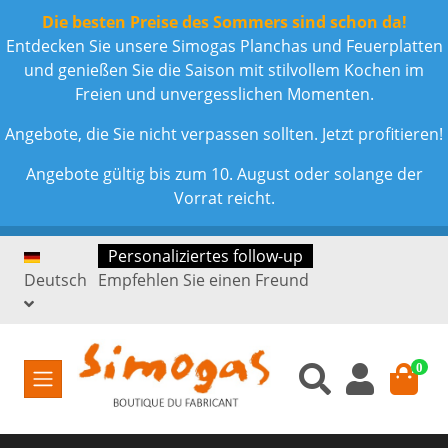
Die besten Preise des Sommers sind schon da!
Entdecken Sie unsere Simogas Planchas und Feuerplatten
und genießen Sie die Saison mit stilvollem Kochen im
Freien und unvergesslichen Momenten.
Angebote, die Sie nicht verpassen sollten. Jetzt profitieren!
Angebote gültig bis zum 10. August oder solange der
Vorrat reicht.
Personaliziertes follow-up
Deutsch
Empfehlen Sie einen Freund
0