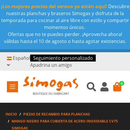
¡Los mejores precios del verano ya están aquí!
Descubre
nuestras planchas y braseros Simogas y disfruta de la
temporada para cocinar al aire libre con estilo y compartir
momentos únicos.
Ofertas que no te puedes perder. ¡Aprovecha ahora!
válidas hasta el 10 de agosto o hasta agotar existencias.
Español
Seguimiento personalizado
Apadrina un amigo
0
INICIO
PIEZAS DE RECAMBIO PARA PLANCHAS
MANGO NEGRO PARA CUBIERTA DE ACERO INOXIDABLE CV75
SIMOGAS