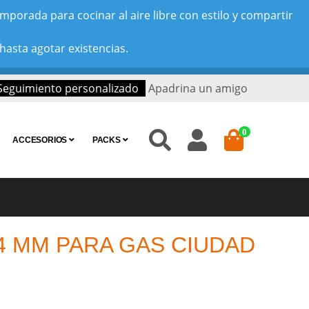
porada para cocinar al aire libre con estilo y compartir
hasta agotar existencias.
Seguimiento personalizado
Apadrina un amigo
0
ACCESORIOS
PACKS
4 MM PARA GAS CIUDAD