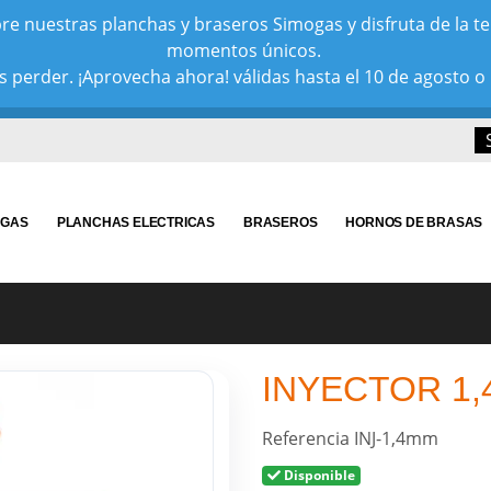
e nuestras planchas y braseros Simogas y disfruta de la tem
momentos únicos.
 perder. ¡Aprovecha ahora! válidas hasta el 10 de agosto o 
 GAS
PLANCHAS ELECTRICAS
BRASEROS
HORNOS DE BRASAS
INYECTOR 1,
Referencia
INJ-1,4mm
Disponible