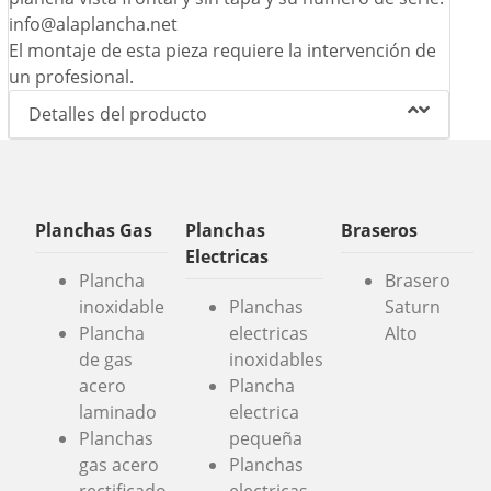
info@alaplancha.net
El montaje de esta pieza requiere la intervención de
un profesional.
Detalles del producto
Planchas Gas
Planchas
Braseros
Electricas
Plancha
Brasero
inoxidable
Planchas
Saturn
Plancha
electricas
Alto
de gas
inoxidables
acero
Plancha
laminado
electrica
Planchas
pequeña
gas acero
Planchas
rectificado
electricas