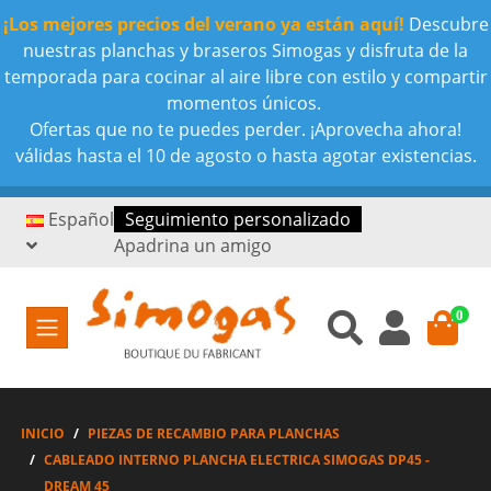
¡Los mejores precios del verano ya están aquí!
Descubre
nuestras planchas y braseros Simogas y disfruta de la
temporada para cocinar al aire libre con estilo y compartir
momentos únicos.
Ofertas que no te puedes perder. ¡Aprovecha ahora!
válidas hasta el 10 de agosto o hasta agotar existencias.
Español
Seguimiento personalizado
Apadrina un amigo
0
INICIO
PIEZAS DE RECAMBIO PARA PLANCHAS
CABLEADO INTERNO PLANCHA ELECTRICA SIMOGAS DP45 -
DREAM 45