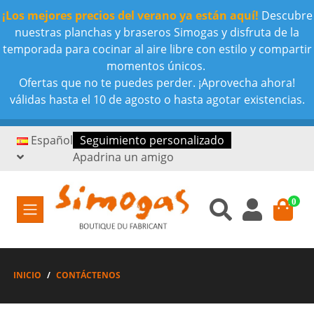
¡Los mejores precios del verano ya están aquí!
Descubre
nuestras planchas y braseros Simogas y disfruta de la
temporada para cocinar al aire libre con estilo y compartir
momentos únicos.
Ofertas que no te puedes perder. ¡Aprovecha ahora!
válidas hasta el 10 de agosto o hasta agotar existencias.
Español
Seguimiento personalizado
Apadrina un amigo
0
INICIO
CONTÁCTENOS