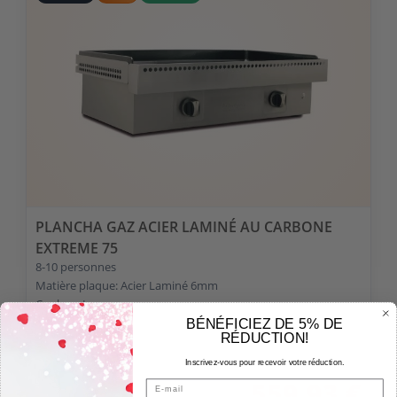
PLANCHA GAZ ACIER LAMINÉ AU CARBONE
EXTREME 75
8-10 personnes
Matière plaque: Acier Laminé 6mm
Couleur: Inox
Modèle: Extreme
BÉNÉFICIEZ DE 5% DE
RÉDUCTION!
799,90 €
Inscrivez-vous pour recevoir votre réduction.
559,93 €
Email