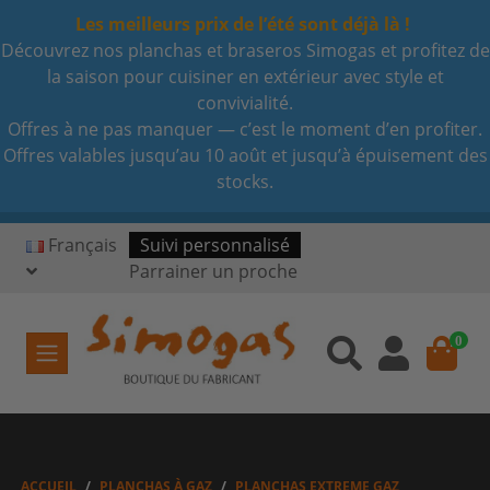
Les meilleurs prix de l’été sont déjà là !
Découvrez nos planchas et braseros Simogas et profitez de
la saison pour cuisiner en extérieur avec style et
convivialité.
Offres à ne pas manquer — c’est le moment d’en profiter.
Offres valables jusqu’au 10 août et jusqu’à épuisement des
stocks.
Français
Suivi personnalisé
Parrainer un proche
0
ACCUEIL
PLANCHAS À GAZ
PLANCHAS EXTREME GAZ