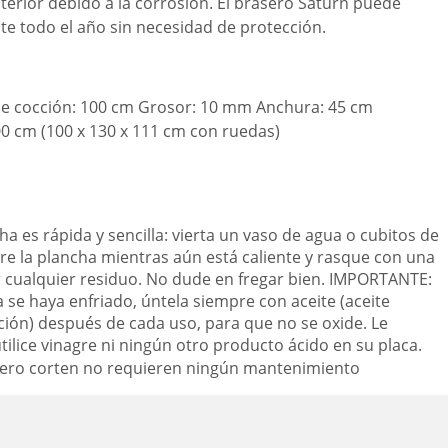
terior debido a la corrosión. El brasero Saturn puede
nte todo el año sin necesidad de protección.
de cocción: 100 cm Grosor: 10 mm Anchura: 45 cm
00 cm (100 x 130 x 111 cm con ruedas)
ha es rápida y sencilla: vierta un vaso de agua o cubitos de
re la plancha mientras aún está caliente y rasque con una
r cualquier residuo. No dude en fregar bien. IMPORTANTE:
 se haya enfriado, úntela siempre con aceite (aceite
ción) después de cada uso, para que no se oxide. Le
lice vinagre ni ningún otro producto ácido en su placa.
acero corten no requieren ningún mantenimiento