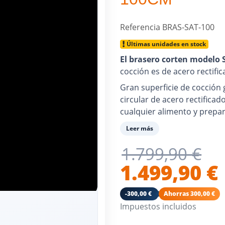
Referencia
BRAS-SAT-100
Últimas unidades en stock
El brasero corten modelo 
cocción es de acero rectifi
Gran superficie de cocción 
circular de acero rectificad
cualquier alimento y prepar
o más.
Leer más
Con salida de aire para con
1.799,90 €
de cocción.
1.499,90 €
Cajón para cenizas incluido.
Su fuego también convierte 
-300,00 €
Ahorras 300,00 €
Impuestos incluidos