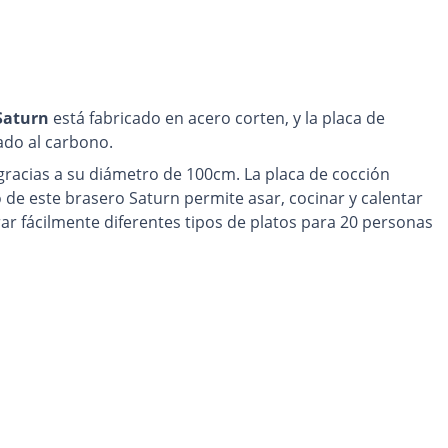
Saturn
está fabricado en acero corten, y la placa de
cado al carbono.
gracias a su diámetro de 100cm. La placa de cocción
o de este brasero Saturn permite asar, cocinar y calentar
ar fácilmente diferentes tipos de platos para 20 personas
trolar mejor la potencia del fuego y ajustar la temperatura
su jardín en un espacio acogedor y cálido.