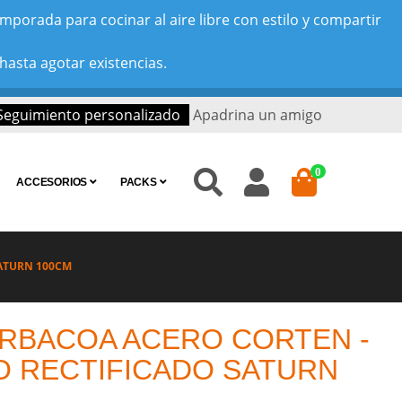
porada para cocinar al aire libre con estilo y compartir
hasta agotar existencias.
Seguimiento personalizado
Apadrina un amigo
0
ACCESORIOS
PACKS
SATURN 100CM
RBACOA ACERO CORTEN -
O RECTIFICADO SATURN