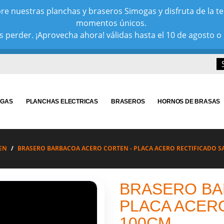
e nuestras planchas y braseros Simogas y disfruta de la tem
momentos únicos.
 perder. ¡Aprovecha ahora! válidas hasta el 10 de agosto o 
 GAS
PLANCHAS ELECTRICAS
BRASEROS
HORNOS DE BRASAS
EN
BRASERO BARBACOA ACERO CORTEN - PLACA ACERO RECTIFICADO 
BRASERO BA
PLACA ACER
100CM