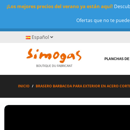
¡Los mejores precios del verano ya están aquí!
Descubr
Ofertas que no te puedes
Español
PLANCHAS DE
INICIO
BRASERO BARBACOA PARA EXTERIOR EN ACERO CORT