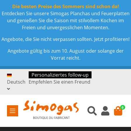
Die besten Preise des Sommers sind schon da!
Entdecken Sie unsere Simogas Planchas und Feuerplatten
und genießen Sie die Saison mit stilvollem Kochen im
Freien und unvergesslichen Momenten.
Angebote, die Sie nicht verpassen sollten. Jetzt profitieren!
Angebote gültig bis zum 10. August oder solange der
Vorrat reicht.
Personaliziertes follow-up
Deutsch
Empfehlen Sie einen Freund
0