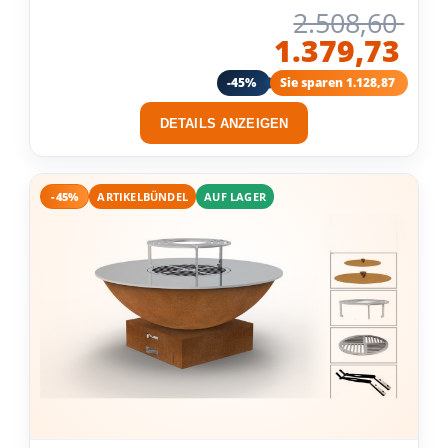
2.508,60
1.379,73
-45%
Sie sparen 1.128,87
DETAILS ANZEIGEN
-45%
ARTIKELBÜNDEL
AUF LAGER